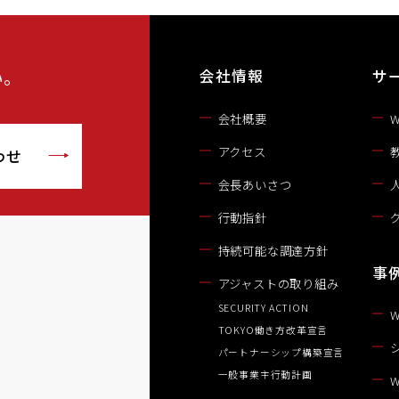
い。
会社情報
サ
会社概要
アクセス
わせ
会長あいさつ
行動指針
持続可能な調達方針
事
アジャストの取り組み
SECURITY ACTION
TOKYO働き方改革宣言
パートナーシップ構築宣言
一般事業主行動計画